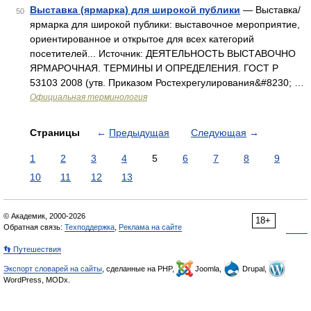
Выставка (ярмарка) для широкой публики
— Выставка/
50
ярмарка для широкой публики: выставочное мероприятие,
ориентированное и открытое для всех категорий
посетителей... Источник: ДЕЯТЕЛЬНОСТЬ ВЫСТАВОЧНО
ЯРМАРОЧНАЯ. ТЕРМИНЫ И ОПРЕДЕЛЕНИЯ. ГОСТ Р
53103 2008 (утв. Приказом Ростехрегулирования&#8230; …
Официальная терминология
Страницы
←
Предыдущая
Следующая
→
1
2
3
4
5
6
7
8
9
10
11
12
13
© Академик, 2000-2026
18+
Обратная связь:
Техподдержка
,
Реклама на сайте
👣 Путешествия
Экспорт словарей на сайты
, сделанные на PHP,
Joomla,
Drupal,
WordPress, MODx.