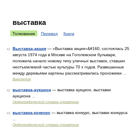
выставка
Толкование
Перевод
Книги
Выставка-акция
— «Выставка акция»&#160; состоялась 25
41
августа 1974 года в Москве на Гоголевском бульваре,
положила начало новому типу уличных выставок, ставших
неотъемлемой частью культуры 70 х годов. Развешанные
между деревьями картины рассматривались прохожими …
Википедия
выставка-аукцион
— выставка аукцион, выставки
42
аукциона …
Орфографический словарь-справочник
выставка-конкурс
— выставка конкурс, выставки конкурса
43
…
Орфографический словарь-справочник